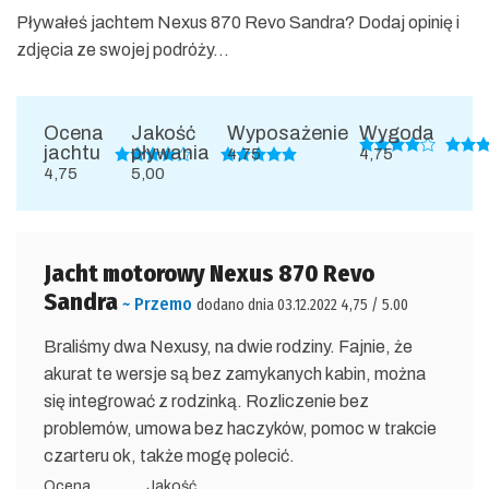
Pływałeś jachtem Nexus 870 Revo Sandra? Dodaj opinię i
zdjęcia ze swojej podróży...
Ocena
Jakość
Wyposażenie
Wygoda
jachtu
pływania
4,75
4,75
4,75
5,00
Jacht motorowy Nexus 870 Revo
Sandra
~ Przemo
dodano dnia 03.12.2022 4,75 / 5.00
Braliśmy dwa Nexusy, na dwie rodziny. Fajnie, że
akurat te wersje są bez zamykanych kabin, można
się integrować z rodzinką. Rozliczenie bez
problemów, umowa bez haczyków, pomoc w trakcie
czarteru ok, także mogę polecić.
Ocena
Jakość