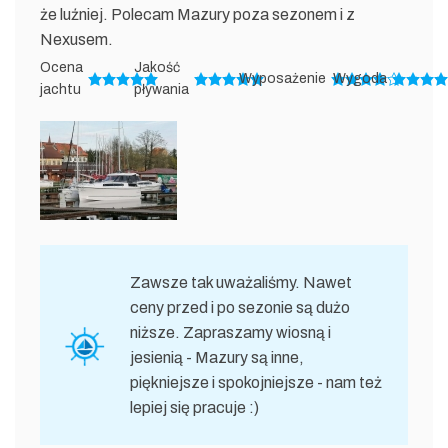
że luźniej. Polecam Mazury poza sezonem i z
Nexusem.
Ocena
Jakość
Wyposażenie
Wygoda
jachtu
pływania
Zawsze tak uważaliśmy. Nawet
ceny przed i po sezonie są dużo
niższe. Zapraszamy wiosną i
jesienią - Mazury są inne,
piękniejsze i spokojniejsze - nam też
lepiej się pracuje :)