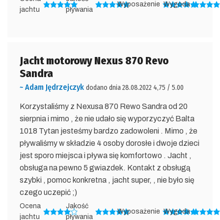
Wyposażenie
Wygoda
jachtu
pływania
Jacht motorowy Nexus 870 Revo
Sandra
~ Adam Jędrzejczyk
dodano dnia 28.08.2022 4,75 / 5.00
Korzystaliśmy z Nexusa 870 Rewo Sandra od 20
sierpnia i mimo , że nie udało się wyporzyczyć Balta
1018 Tytan jesteśmy bardzo zadowoleni . Mimo , że
pływaliśmy w składzie 4 osoby dorosłe i dwoje dzieci
jest sporo miejsca i pływa się komfortowo . Jacht ,
obsługa na pewno 5 gwiazdek. Kontakt z obsługą
szybki , pomoc konkretna , jacht super, , nie było się
czego uczepić ;)
Ocena
Jakość
Wyposażenie
Wygoda
jachtu
pływania