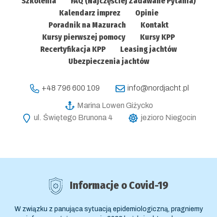
Szkolenia
FAQ (Najczęściej Zadawane Pytania)
Kalendarz imprez
Opinie
Poradnik na Mazurach
Kontakt
Kursy pierwszej pomocy
Kursy KPP
Recertyfikacja KPP
Leasing jachtów
Ubezpieczenia jachtów
+48 796 600 109
info@nordjacht.pl
Marina Lowen Giżycko
ul. Świętego Brunona 4
jezioro Niegocin
Informacje o Covid-19
W związku z panująca sytuacją epidemiologiczną, pragniemy