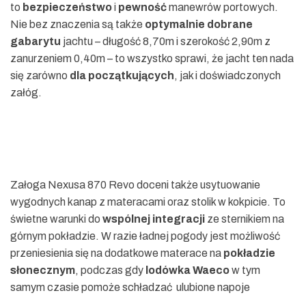
to
bezpieczeństwo
i
pewność
manewrów portowych.
Nie bez znaczenia są także
optymalnie dobrane
gabarytu
jachtu – długość 8,70m i szerokość 2,90m z
zanurzeniem 0,40m – to wszystko sprawi, że jacht ten nada
się zarówno
dla początkujących
, jak i doświadczonych
załóg.
Załoga Nexusa 870 Revo doceni także usytuowanie
wygodnych kanap z materacami oraz stolik w kokpicie. To
świetne warunki do
wspólnej integracji
ze sternikiem na
górnym pokładzie. W razie ładnej pogody jest możliwość
przeniesienia się na dodatkowe materace na
pokładzie
słonecznym
, podczas gdy
lodówka Waeco
w tym
samym czasie pomoże schładzać ulubione napoje