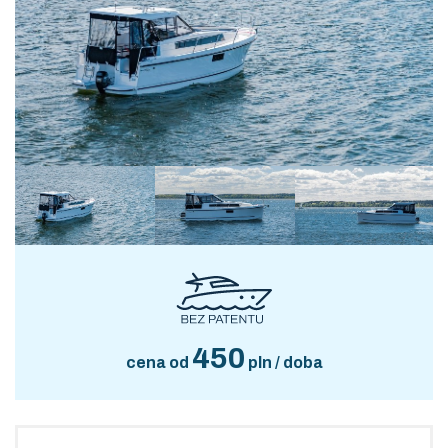
450
cena od
pln / doba