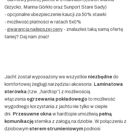
Giżycko, Marina Górkło oraz Sunport Stare Sady)
- opcjonalne ubezpieczenie kaucji za 50% stawki
- możliwość płatności w ratach 5x0%
-
gwarancja najlepszej ceny
- znalazłeś taką samą ofertę
taniej? Daj nam znać!
Jacht został wyposażony we wszystkie
niezbędne
do
komfortowej żeglugi narzędzia i akcesoria.
Laminatowa
sterówka
(tzw. „hardtop”) z możliwością
włączenia
ogrzewania pokładowego
to możliwość
wygodnego korzystania z jachtu nie tylko w ciepłe
dni.
Przesuwne okna
w hardtopie umożliwią
pełną
komunikację
sternika z załogą na dziobie. W połączeniu z
dziobowym
sterem strumieniowym
podnosi