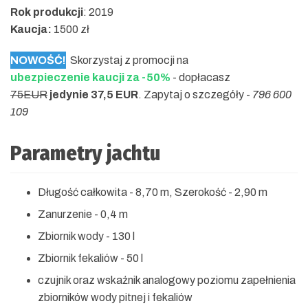
Rok produkcji
: 2019
Kaucja:
1500 zł
NOWOŚĆ!
Skorzystaj z promocji na
ubezpieczenie kaucji za -50%
- dopłacasz
75EUR
jedynie 37,5 EUR
. Zapytaj o szczegóły -
796 600
109
Parametry jachtu
Długość całkowita - 8,70 m, Szerokość - 2,90 m
Zanurzenie - 0,4 m
Zbiornik wody - 130 l
Zbiornik fekaliów - 50 l
czujnik oraz wskaźnik analogowy poziomu zapełnienia
zbiorników wody pitnej i fekaliów