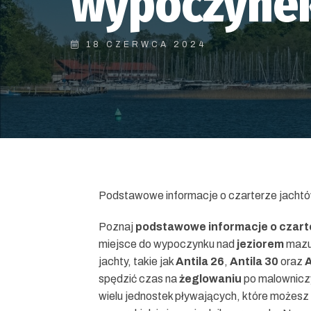
wypoczynek
18 CZERWCA 2024
Podstawowe informacje o czarterze jacht
Poznaj
podstawowe informacje o czart
miejsce do wypoczynku nad
jeziorem
mazur
jachty, takie jak
Antila 26
,
Antila 30
oraz
A
spędzić czas na
żeglowaniu
po malowniczy
wielu jednostek pływających, które możesz