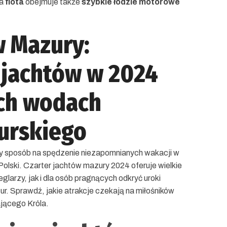
za
flota
obejmuje także
szybkie łodzie motorowe
w Mazury:
 jachtów w 2024
ch wodach
urskiego
y sposób na spędzenie niezapomnianych wakacji w
Polski. Czarter jachtów mazury 2024 oferuje wielkie
larzy, jak i dla osób pragnących odkryć uroki
r. Sprawdź, jakie atrakcje czekają na miłośników
jącego Króla.