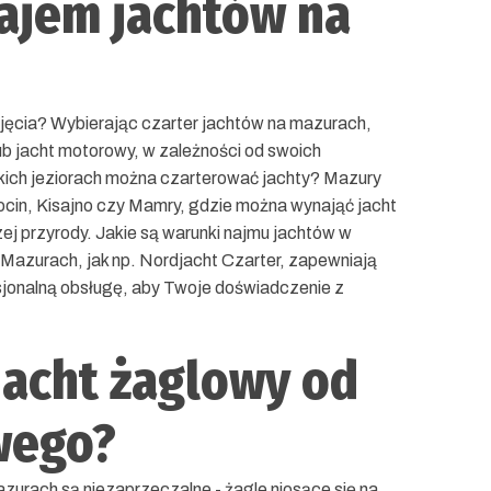
ajem jachtów na
jęcia? Wybierając czarter jachtów na mazurach,
b jacht motorowy, w zależności od swoich
jakich jeziorach można czarterować jachty? Mazury
egocin, Kisajno czy Mamry, gdzie można wynająć jacht
zej przyrody. Jakie są warunki najmu jachtów w
Mazurach, jak np. Nordjacht Czarter, zapewniają
sjonalną obsługę, aby Twoje doświadczenie z
 jacht żaglowy od
wego?
urach są niezaprzeczalne - żagle niosące się na