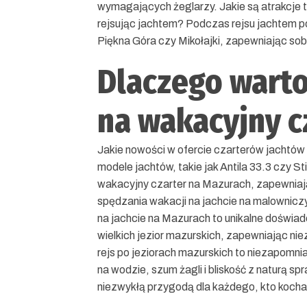
wymagających żeglarzy. Jakie są atrakcje 
rejsując jachtem? Podczas rejsu jachtem po
Piękna Góra czy Mikołajki, zapewniając so
Dlaczego wart
na wakacyjny c
Jakie nowości w ofercie czarterów jachtó
modele jachtów, takie jak Antila 33.3 czy St
wakacyjny czarter na Mazurach, zapewniają
spędzania wakacji na jachcie na malownic
na jachcie na Mazurach to unikalne doświad
wielkich jezior mazurskich, zapewniając ni
rejs po jeziorach mazurskich to niezapomni
na wodzie, szum żagli i bliskość z naturą spr
niezwykłą przygodą dla każdego, kto kocha