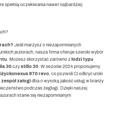
óre spełnią oczekiwania nawet najbardziej
ach?
urach?
Jeśli marzysz o niezapomnianych
skich jeziorach, nasza firma oferuje szeroki wybór
ntu
. Możesz skorzystać zarówno z
łodzi typu
ila 30
czy
stillo 30
. W sezonie 2024 proponujemy
iżyckonexus 870 revo
, co pozwoli Ci odkryć uroki
z
zespół załogi
dba o wysoką jakość usług w branży
pieczeństwo podczas żeglugi. Dzięki naszej
Mazurach stanie się niezapomnianym