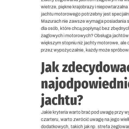
wietrze, piękne krajobrazy i niepowtarzaln
jachtu motorowego potrzebny jest specjal
Mazurach nie zawsze wymaga posiadania spe
dla osób, które chcą popłynąć bez zbędnych
żaglowych i motorowych? Obsługa jachtów
większym stopniu niż jachty motorowe, ale 
przez wypożyczalnie, każdy może spróbowa
Jak zdecydować
najodpowiednie
jachtu?
Jakie kryteria warto brać pod uwagę przy w
czarteru, warto zwrócić uwagę na jego wiel
dodatkowych, takich jak np. strefa żeglowa