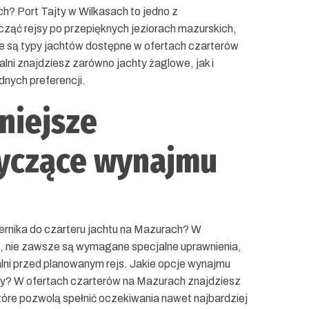
h? Port Tajty w Wilkasach to jedno z
cząć rejsy po przepięknych jeziorach mazurskich,
ie są typy jachtów dostępne w ofertach czarterów
ni znajdziesz zarówno jachty żaglowe, jak i
nych preferencji.
niejsze
tyczące wynajmu
ternika do czarteru jachtu na Mazurach? W
ści, nie zawsze są wymagane specjalne uprawnienia,
lni przed planowanym rejs. Jakie opcje wynajmu
cy? W ofertach czarterów na Mazurach znajdziesz
óre pozwolą spełnić oczekiwania nawet najbardziej