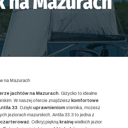
 na Mazurach
ów na Mazurach
erze jachtów na Mazurach
. Giżycko to idealne
skim. W naszej ofercie znajdziesz
komfortowe
ntila 33
. Dzięki
uprawnieniom
sternika, możesz
ch jeziorach mazurskich. Antila 33.3 to jedna z
czarterować
. Odkryj piękną
krainę
wielkich jezior