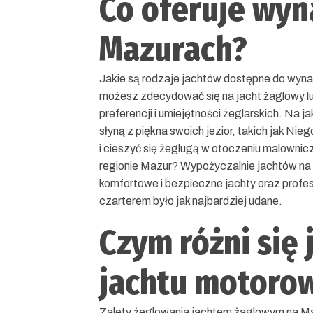
Co oferuje wyn
Mazurach?
Jakie są rodzaje jachtów dostępne do wyna
możesz zdecydować się na jacht żaglowy lu
preferencji i umiejętności żeglarskich. Na 
słyną z piękna swoich jezior, takich jak Ni
i cieszyć się żeglugą w otoczeniu malownic
regionie Mazur? Wypożyczalnie jachtów na 
komfortowe i bezpieczne jachty oraz profe
czarterem było jak najbardziej udane.
Czym różni się
jachtu motoro
Zalety żeglowania jachtem żaglowym na Maz