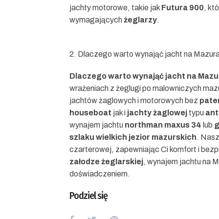
jachty motorowe, takie jak
Futura 900
, kt
wymagających
żeglarzy
.
2. Dlaczego warto wynająć jacht na Mazur
Dlaczego warto wynająć jacht na Maz
wrażeniach z żeglugi po malowniczych mazur
jachtów żaglowych i motorowych bez
pate
houseboat
jak i
jachty żaglowej
typu
ant
wynajem jachtu
northman maxus 34
lub
g
szlaku wielkich jezior mazurskich
. Nas
czarterowej, zapewniając Ci komfort i bez
załodze żeglarskiej
, wynajem jachtu na 
doświadczeniem.
Podziel się