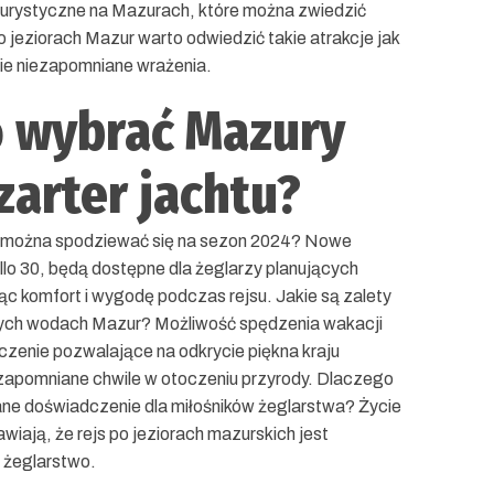
turystyczne na Mazurach, które można zwiedzić
 jeziorach Mazur warto odwiedzić takie atrakcje jak
bie niezapomniane wrażenia.
o wybrać Mazury
zarter jachtu?
w można spodziewać się na sezon 2024? Nowe
illo 30, będą dostępne dla żeglarzy planujących
c komfort i wygodę podczas rejsu. Jakie są zalety
zych wodach Mazur? Możliwość spędzenia wakacji
czenie pozwalające na odkrycie piękna kraju
ezapomniane chwile w otoczeniu przyrody. Dlaczego
ane doświadczenie dla miłośników żeglarstwa? Życie
awiają, że rejs po jeziorach mazurskich jest
 żeglarstwo.